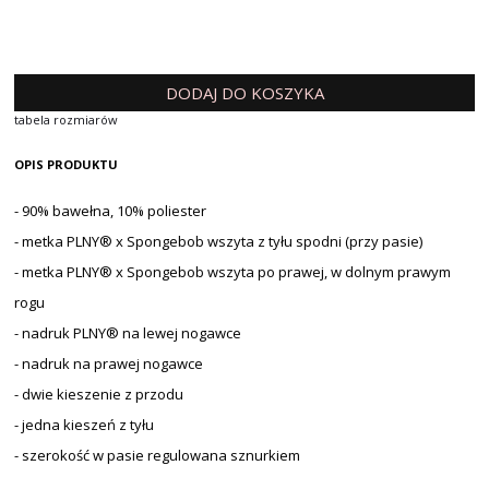
DODAJ DO KOSZYKA
tabela rozmiarów
OPIS PRODUKTU
- 90% bawełna, 10% poliester
- metka PLNY® x Spongebob wszyta z tyłu spodni (przy pasie)
- metka PLNY® x Spongebob wszyta po prawej, w dolnym prawym
rogu
- nadruk PLNY® na lewej nogawce
- nadruk na prawej nogawce
- dwie kieszenie z przodu
- jedna kieszeń z tyłu
- szerokość w pasie regulowana sznurkiem