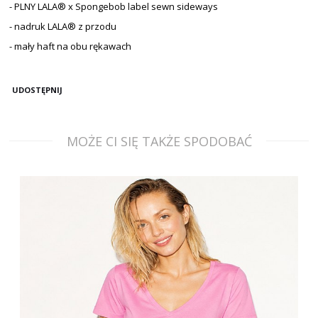
- PLNY LALA® x Spongebob label sewn sideways
- nadruk LALA® z przodu
- mały haft na obu rękawach
UDOSTĘPNIJ
MOŻE CI SIĘ TAKŻE SPODOBAĆ