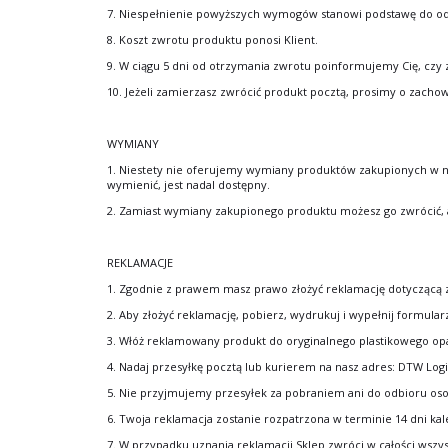
7. Niespełnienie powyższych wymogów stanowi podstawę do o
8. Koszt zwrotu produktu ponosi Klient.
9. W ciągu 5 dni od otrzymania zwrotu poinformujemy Cię, czy
10. Jeżeli zamierzasz zwrócić produkt pocztą, prosimy o zacho
WYMIANY
1. Niestety nie oferujemy wymiany produktów zakupionych w na
wymienić, jest nadal dostępny.
2. Zamiast wymiany zakupionego produktu możesz go zwrócić, a
REKLAMACJE
1. Zgodnie z prawem masz prawo złożyć reklamację dotyczącą 
2. Aby złożyć reklamację, pobierz, wydrukuj i wypełnij formul
3. Włóż reklamowany produkt do oryginalnego plastikowego opak
4. Nadaj przesyłkę pocztą lub kurierem na nasz adres: DTW Logi
5. Nie przyjmujemy przesyłek za pobraniem ani do odbioru oso
6. Twoja reklamacja zostanie rozpatrzona w terminie 14 dni ka
7. W przypadku uznania reklamacji Sklep zwróci w całości wszyst