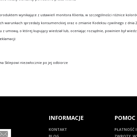
uktem wynikające z ustawień monitora Klienta, w szczególności różnice kolorów 
h warunkach sprzedaży konsumenckiej oraz o zmianie Kodeksu cywilnego z dnia 27 cz
 z umową, o której kupujący wiedział lub, oceniając rozsądnie, powinien był wiedz
eklamacji:
ona Sklepowi niezwłocznie po jej odbiorze
INFORMACJE
POMOC
KONTAKT
PŁATNOŚĆ 
BLOG
ZWROTY, W