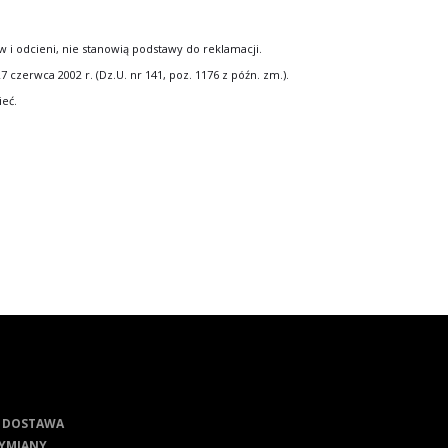
i odcieni, nie stanowią podstawy do reklamacji.
erwca 2002 r. (Dz.U. nr 141, poz. 1176 z późn. zm.).
ieć.
I DOSTAWA
YMIANY,