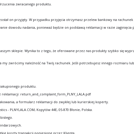
drzucenia zwracanego produktu.
 został on przyjęty. W przypadku przyjęcia otrzymasz przelew bankowy na rachune
wanie dowodu nadania, ponieważ będzie on podstawą reklamacji w razie zaginięcia p
szym sklepie. Wynika to z tego, że oferowane przez nas produkty szybko się wypr
 my zwrócimy należność na Twój rachunek. Jeśli potrzebujesz innego rozmiaru lub
zakupionego produktu.
arz reklamacji: return_and_complaint_form_PLNY_LALA.pdf
owania, a formularz reklamacji do zwykłej lub kurierskiej koperty.
stics - PLNYLALA.COM, Kopytów 44E, 05-870 Błonie, Polska.
bistego.
lendarzowych.
kie koszty transakcji poniesione przez Klienta