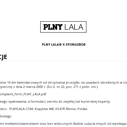
PLNY LALA® X SPONGEBOB
JE
minie 14 dni kalendarzowych od otrzymania przesyłki, na zasadach określonych w 
czny z dnia 2 marca 2000 r. (Dz.U. nr 22, poz. 271 z późn. zm.).
_complaint_form_PLNY_LALA.pdf
owego opakowania, a formularz zwrotu do zwykłej lub kurierskiej koperty.
stics - PLNYLALA.COM, Kopytów 44E, 05-870 Błonie, Polska.
bistego.
mi metkami/zawieszkami oraz bez widocznych śladów zużycia innych niż wynikające