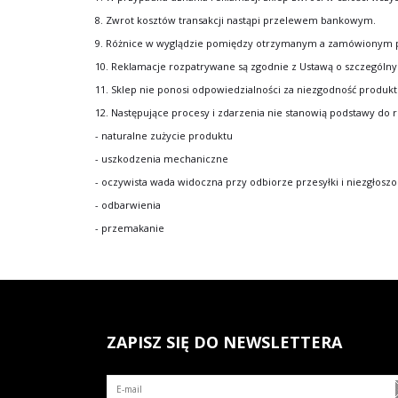
8. Zwrot kosztów transakcji nastąpi przelewem bankowym.
9. Różnice w wyglądzie pomiędzy otrzymanym a zamówionym prod
10. Reklamacje rozpatrywane są zgodnie z Ustawą o szczególnyc
11. Sklep nie ponosi odpowiedzialności za niezgodność produktu
12. Następujące procesy i zdarzenia nie stanowią podstawy do r
- naturalne zużycie produktu
- uszkodzenia mechaniczne
- oczywista wada widoczna przy odbiorze przesyłki i niezgłosz
- odbarwienia
- przemakanie
ZAPISZ SIĘ DO NEWSLETTERA