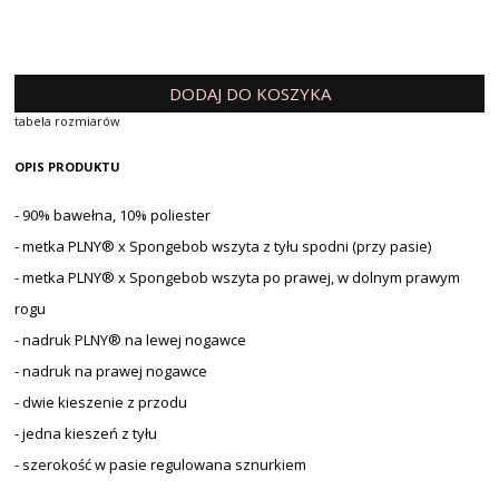
DODAJ DO KOSZYKA
tabela rozmiarów
OPIS PRODUKTU
- 90% bawełna, 10% poliester
- metka PLNY® x Spongebob wszyta z tyłu spodni (przy pasie)
- metka PLNY® x Spongebob wszyta po prawej, w dolnym prawym
rogu
- nadruk PLNY® na lewej nogawce
- nadruk na prawej nogawce
- dwie kieszenie z przodu
- jedna kieszeń z tyłu
- szerokość w pasie regulowana sznurkiem