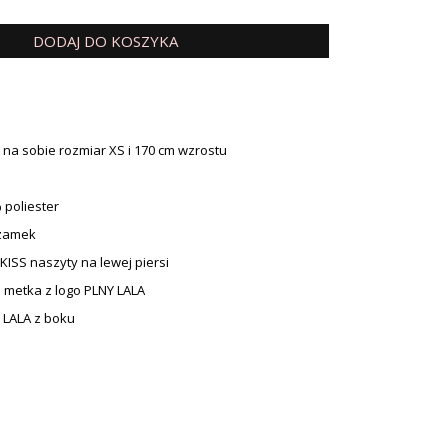
DODAJ DO KOSZYKA
na sobie rozmiar XS i 170 cm wzrostu
 poliester
 zamek
KISS naszyty na lewej piersi
u metka z logo PLNY LALA
Y LALA z boku