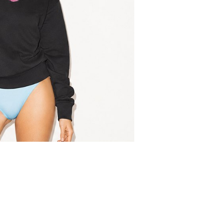
Wybierz wer
Twój e-mail
Powiedz nam
Wyślij