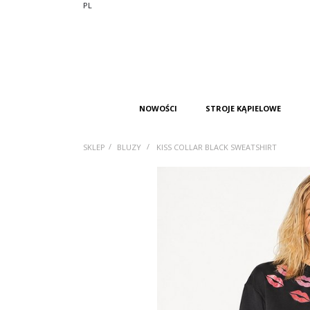
PL
NOWOŚCI
STROJE KĄPIELOWE
/
/
SKLEP
BLUZY
KISS COLLAR BLACK SWEATSHIRT