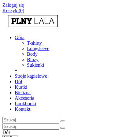
Zaloguj się
Koszyk (0)
Góra
T-shirty
Longsleeve
Body
Bluzy
Sukienki
+
Stroje kąpielowe
Dół
Kurtki
Bielizna
Akcesoria
Lookbooki
Kontakt
Dół