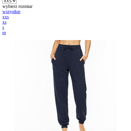
wybierz rozmiar
wszystkie
xxs
xs
s
m