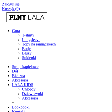
Zaloguj się
Koszyk (0)
Góra
T-shirty
Longsleeve
Topy na ramiączkach
Body
Bluzy
Sukienki
+
Stroje kąpielowe
Dół
Bielizna
Akcesoria
LALA KIDS
Chłopcy
Dziewczynki
Akcesoria
+
Lookbooki
Kontakt