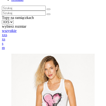
Topy na ramiączkach
wybierz rozmiar
wszystkie
xxs
xs
s
m